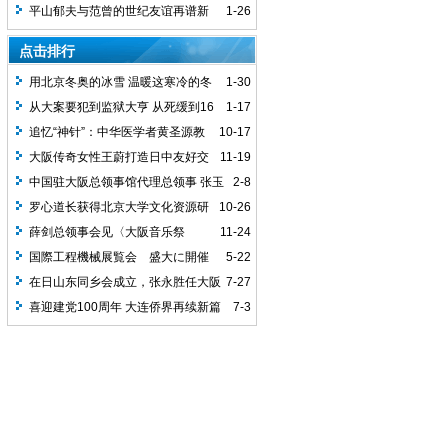
実弟である平山助成さんが新しい《明月
平山郁夫与范曾的世纪友谊再谱新
1-26
随人帰》を描き
章，平山郁夫美术馆馆长再画明月，期待
点击排行
范增
用北京冬奥的冰雪 温暖这寒冷的冬
1-30
日
从大案要犯到监狱大亨 从死缓到16
1-17
年再到无期 石雪案留下的思考
追忆“神针”：中华医学者黄圣源教
10-17
授的针灸梦
大阪传奇女性王蔚打造日中友好交
11-19
流基地-大同花园酒店
中国驻大阪总领事馆代理总领事 张玉
2-8
萍:在新疆，到底发生了什么？
罗心道长获得北京大学文化资源研
10-26
究中心易经应用研究所客座教授
薛剑总领事会见〈大阪音乐祭
11-24
2021〉实行委员会
国際工程機械展覧会 盛大に開催
5-22
中国長沙 中国製造業の世界進出を加速
在日山东同乡会成立，张永胜任大阪
7-27
分会会长
喜迎建党100周年 大连侨界再续新篇
7-3
辽宁首座华侨历史文化馆在大连落成开馆