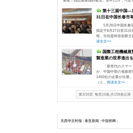
要呢？我想谈谈我的看法。去年11月，习近平
第十三届中国—东
31日在中国长春市
5月26日中国长春
拟定于8月27日至3
馆，分别是科技创新主
读全文>>
国際工程機械展
製造業の世界進出
「新世代のスマート
が、中国中部の省政府
1450社の企業が出
（と...
阅读全文>>
第3/16页 每页10条,共158条记录
关西华文时报
|
泰亚新闻
|
中国侨网
|