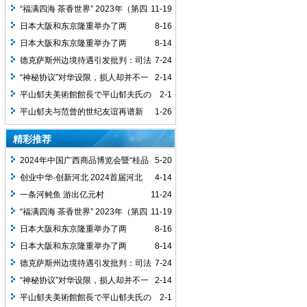
“福满四海 茶香世界” 2023年（第四
11-19
届）海丝茶文化论坛在武夷山开幕
日本大阪和东京隆重举办了两
8-16
场“2023上海杭州湾经济技术开发区日系
日本大阪和东京隆重举办了两
8-14
企业投资说明会”
场“2023上海杭州湾经济技术开发区日系
德克萨斯州边境待遇引发批判：司法
7-24
企业投资说明会”
部评估情况
“神秘协议”对华设限，损人却并不一
2-14
定利己
平山郁夫美術館館長で平山郁夫氏の
2-1
実弟である平山助成さんが新しい《明月
平山郁夫与范曾的世纪友谊再谱新
1-26
随人帰》を描き
章，平山郁夫美术馆馆长再画明月，期待
精彩推荐
范增
2024年中国广西商品博览会暨“桂品
5-20
出海”日本站、2024年中国（广西）加工
创业中华·创新河北 2024首届河北
4-14
贸易产业经贸合作推介会新闻发布会召开
（沧州）新侨创新创业大赛正式启幕
一条河鲀鱼 游出亿元村
11-24
“福满四海 茶香世界” 2023年（第四
11-19
届）海丝茶文化论坛在武夷山开幕
日本大阪和东京隆重举办了两
8-16
场“2023上海杭州湾经济技术开发区日系
日本大阪和东京隆重举办了两
8-14
企业投资说明会”
场“2023上海杭州湾经济技术开发区日系
德克萨斯州边境待遇引发批判：司法
7-24
企业投资说明会”
部评估情况
“神秘协议”对华设限，损人却并不一
2-14
定利己
平山郁夫美術館館長で平山郁夫氏の
2-1