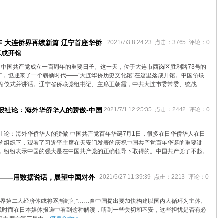
年 大连侨界再续新篇 辽宁首座华侨
2021/7/3 8:24:23 点击：3765 评论：0
落成开馆
，是中国共产党成立一百周年的重要日子。这一天，位于大连市西岗区胜利路73号的
校”，也迎来了一个崭新时代——“大连华侨历史文化馆”在这里落成开馆。中国侨联
席仪式并讲话。辽宁省侨联党组书记、主席王朝霞，中共大连市委常委、统战
报社论：海外华侨华人的骄傲-中国
2021/7/1 12:25:35 点击：2442 评论：0
社论：海外华侨华人的骄傲-中国共产党百年华诞7月1日，很多在日华侨华人在日
的组织下，观看了习近平主席在天安门发表的庆祝中国共产党百年华诞的重要讲
，纷纷表示中国的强大是在中国共产党的正确领导下取得的。中国共产党了不起。
 ——用数据说话，展望中国对外
2021/5/27 11:39:39 点击：2213 评论：0
“世界第二大经济体或将逐渐封闭”……自中国提出要加快构建以国内大循环为主体、
我时而在日本媒体报道中看到这种解读，听到一些关切和不安，这些担忧是否有必