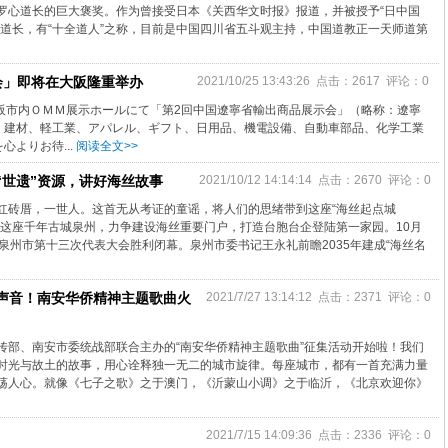
罗心道长的巨大褒奖。作为曾接受日本《关西华文时报》报道，并被授予“日中国
心道长，有“十全道人”之称，目前是中国四川省五斗观主持，中国道教正一天师道第
会」即将在大阪隆重举办
2021/10/25 13:43:26 点击：2617 评论：0
木)、大阪市内ＯＭＭ展示ホールにて「第2回中国遼寧省輸出商品展示会」（略称：遼寧
、建材、軽工業、アパレル、ギフト、日用品、機電設備、自動車部品、化学工業
よりお待...
阅读全文>>
“世遗”资源，讲好海丝故事
2021/10/12 14:14:14 点击：2670 评论：0
红砖厝，一世人。这首无从考证的童谣，将人们的思绪带到这座“海丝起点城
今这座千年古城泉州，力争建设海丝重要门户，打造台胞台企登陆第一家园。10月
泉州市第十三次代表大会胜利闭幕。泉州市委书记王永礼前瞻2035年建成“海丝名
声音！南安华侨精神主题歌曲火
2021/7/27 13:14:12 点击：2371 评论：0
传部、南安市委统战部联合主办的“南安华侨精神主题歌曲”征集活动开始啦！我们
时光与故土的故事，用心诠释独一无二的城市旋律。每座城市，都有一首充满力量
荡人心。就像《七子之歌》之于澳门，《沂蒙山小调》之于临沂，《北京欢迎你》
2021/7/15 14:09:36 点击：2336 评论：0