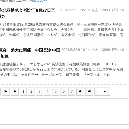
主席在第三届中...
阅读全文>>
北亚博览会 拟定于8月27日至
2021/5/27 11:35:15 点击：2053 评论：0
举办
讯(记者兰晓波)记者26日从吉林省贸易促进会获悉，第十三届中国—东北亚博览会
1日在中国吉林省长春市国际会展中心举办，会期5天。 本届东北亚博览会共7个展
题馆、汽车馆、东北亚国家馆、吉林馆、省区市馆、进口商品馆、新媒体直播...
阅
覧会 盛大に開催 中国長沙 中国
2021/5/22 9:10:14 点击：3899 评论：0
を加速
建設機械」をテーマとする2021長沙国際工程機械展覧会（略称 CICEE）
所在地長沙で5月19日から22日まで開催されている。同展覧会には世界中から約
展。その中にはキャタピラー、三一グループ、日立建機、リープヘル、斗山
1
2
3
4
5
6
7