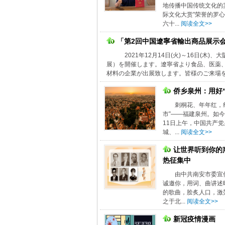
地传播中国传统文化的
际文化大赏”荣誉的罗
六十...
阅读全文>>
「第2回中国遼寧省輸出商品展示
2021年12月14日(火)～16日(
展）を開催します。遼寧省より食品、医薬
材料の企業が出展致します。皆様のご来場を心
侨乡泉州：用好
刺桐花、年年红，
市”——福建泉州。如
11日上午，中国共产党
城、...
阅读全文>>
让世界听到你的
热征集中
由中共南安市委宣
诚邀你，用词、曲讲述
的歌曲，脍炙人口，激
之于北...
阅读全文>>
新冠疫情漫画