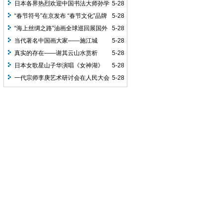
定杰出历史地位
日本各界热烈欢迎中国书法大师孙学
5-28
东访问大阪
“春节符号”在京发布 “春节文化”品牌
5-28
渐次开启
“海上丝绸之路”油画全球巡回展国外
5-28
首站在泰国启动
当代著名中国画大家——施江城
5-28
真实的存在——谢其云山水赏析
5-28
日本女歌星山子华演唱《女神湖》
5-28
一代宗师李庚艺术研讨会在人民大会
5-28
堂举行