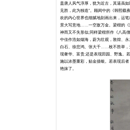
盖唐人风气淳厚，犹为近古，其逼虽如
见胜，此为独造”。顾闳中的《韩熙载
欢的内心世界也细腻地刻画出来，运笔
景大写意地……一空敌万金。梁楷的《
神而又不失形似;同样梁楷所作《八高
中佳作浩如烟海，蔚为壮观，敦煌、永乐
白石、徐悲鸿、张大千……枚不胜举，无
现奢华、富贵;还是表现田园、野逸。
施以浓墨重彩，贴金描银。若表现后者
艳抹了。