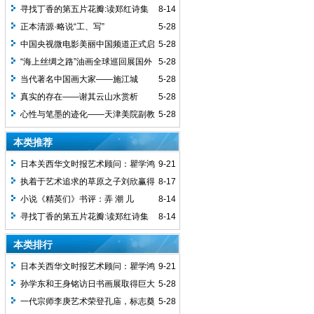
寻找丁香的第五片花瓣:读郑红诗集
8-14
有感
正本清源·略说“工、写”
5-28
中国央视微电影美丽中国频道正式启
5-28
动
“海上丝绸之路”油画全球巡回展国外
5-28
首站在泰国启动
当代著名中国画大家——施江城
5-28
真实的存在——谢其云山水赏析
5-28
心性与笔墨的迹化——天津美院副教
5-28
授闫勇的山水画
本类推荐
日本关西华文时报艺术顾问：瞿学鸿
9-21
执着于艺术追求的草原之子刘欣赢得
8-17
多方赞誉
小说《精英们》书评：弄 潮 儿
8-14
寻找丁香的第五片花瓣:读郑红诗集
8-14
有感
本类排行
日本关西华文时报艺术顾问：瞿学鸿
9-21
孙学东和王身铭访日书画展取得巨大
5-28
成功
一代宗师李庚艺术荣登孔庙，标志奠
5-28