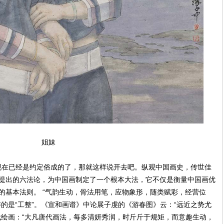
姐妹
现在已经是约定俗成的了，那就这样说开去吧。纵观中国画史，传世佳
提出的六法论，为中国画制定了一个根本大法，它不仅是衡量中国画优
的基本法则。 “气韵生动，骨法用笔，应物象形，随类赋彩，经营位
的是“工整”。《宣和画谱》中论展子虔的《游春图》云：“远近之势尤
代绘画：“大凡唐代画法，每多清妍秀润，时斤斤于规矩，而意趣生动，