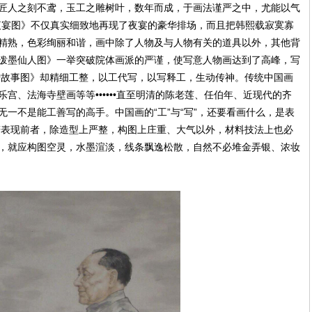
匠人之刻不鸢，玉工之雕树叶，数年而成，于画法谨严之中，尤能以气
夜宴图》不仅真实细致地再现了夜宴的豪华排场，而且把韩熙载寂寞寡
精熟，色彩绚丽和谐，画中除了人物及与人物有关的道具以外，其他背
泼墨仙人图》一举突破院体画派的严谨，使写意人物画达到了高峰，写
僧故事图》却精细工整，以工代写，以写释工，生动传神。传统中国画
宫、法海寺壁画等等••••••直至明清的陈老莲、任伯年、近现代的齐
一不是能工善写的高手。中国画的“工”与“写”，还要看画什么，是表
若表现前者，除造型上严整，构图上庄重、大气以外，材料技法上也必
，就应构图空灵，水墨渲淡，线条飘逸松散，自然不必堆金弄银、浓妆