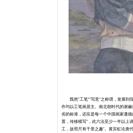
既然“工笔”“写意”之称谓，发展到
作均以工笔画居主。南北朝时代的谢赫
劣的标准，还应是每一个中国画家遵循
置，传移模写”，此六法至少一半以上讲
工，故咫尺有千里之趣”。黄宾虹论唐