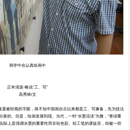
韩学中在认真绘画中
正本清源·略说“工、写”
高秀林/文
略显被轻视的字眼，殊不知中国画自古以来都是工、写兼备，先为技法
分家的。但是，绘画发展到现、当代，一时“水墨渲淡”为雅，“青绿重
授，实际上是强调水墨的重要性而非轻色彩、轻工笔的课徒语，却被一些