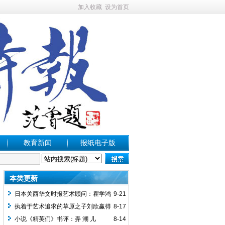
加入收藏
设为首页
教育新闻
报纸电子版
本类更新
日本关西华文时报艺术顾问：瞿学鸿
9-21
执着于艺术追求的草原之子刘欣赢得
8-17
多方赞誉
小说《精英们》书评：弄 潮 儿
8-14