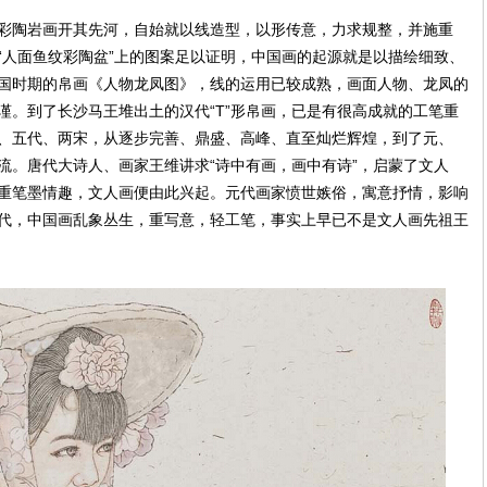
陶岩画开其先河，自始就以线造型，以形传意，力求规整，并施重
“人面鱼纹彩陶盆”上的图案足以证明，中国画的起源就是以描绘细致、
国时期的帛画《人物龙凤图》，线的运用已较成熟，画面人物、龙凤的
谨。到了长沙马王堆出土的汉代“T”形帛画，已是有很高成就的工笔重
、五代、两宋，从逐步完善、鼎盛、高峰、直至灿烂辉煌，到了元、
流。唐代大诗人、画家王维讲求“诗中有画，画中有诗”，启蒙了文人
重笔墨情趣，文人画便由此兴起。元代画家愤世嫉俗，寓意抒情，影响
代，中国画乱象丛生，重写意，轻工笔，事实上早已不是文人画先祖王