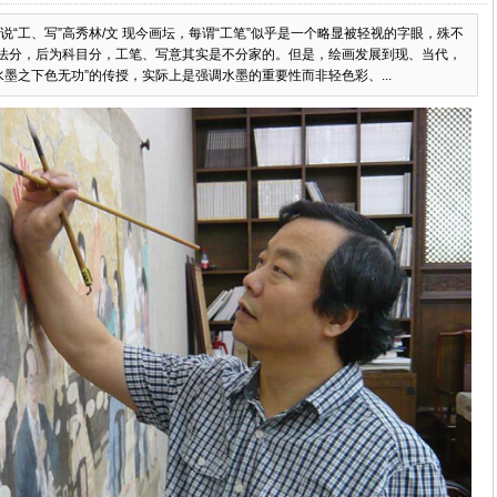
说“工、写”高秀林/文 现今画坛，每谓“工笔”似乎是一个略显被轻视的字眼，殊不
法分，后为科目分，工笔、写意其实是不分家的。但是，绘画发展到现、当代，
“水墨之下色无功”的传授，实际上是强调水墨的重要性而非轻色彩、...